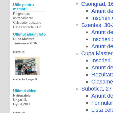
Csongrad, 1
Utile pentru
membrii
Anunt de
Programare
Inscrier
antrenamente
Calculator cotizatie
Szentes, 30-
Lista contacte Club
Anunt de
Ultimul album foto
Inscrieri
Cupa Masters
Timisoara 2016
Anunt de
Cupa Masters
(06/29/16)
Inscrieri
Anunt de
Rezultat
mai multe fotografii ...
Clasamen
Subotica, 27 
Ultimul video
Anunt de
Nationalele
Ungariei,
Formular
Gyula,2011
Lista cel
(08/15/11)