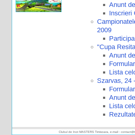
Anunt de
Inscrier
Campionatele
2009
Participa
"Cupa Resita
Anunt de
Formular
Lista celo
Szarvas, 24 
Formular
Anunt de
Lista celo
Rezultat
Clubul de Inot MASTERS Timisoara, e-mail : contact@t