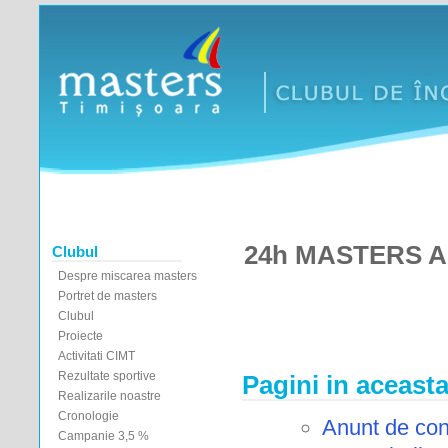
24h MASTERS Aq
Clubul
Despre miscarea masters
Portret de masters
Clubul
Proiecte
Activitati CIMT
Rezultate sportive
Pagini in aceasta
Realizarile noastre
Cronologie
Anunt de co
Campanie 3,5 %