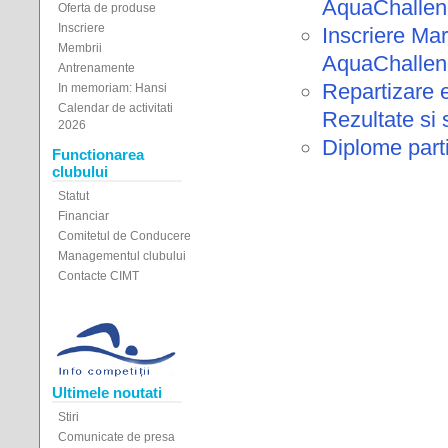
AquaChalleng
Oferta de produse
Inscriere
Inscriere M
Membrii
AquaChalleng
Antrenamente
Repartizare
In memoriam: Hansi
Calendar de activitati
Rezultate si s
2026
Diplome part
Functionarea
clubului
Statut
Financiar
Comitetul de Conducere
Managementul clubului
Contacte CIMT
Ultimele noutati
Stiri
Comunicate de presa