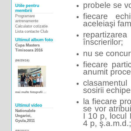
probele se v
Utile pentru
membrii
fiecare ec
Programare
antrenamente
aceleiaşi fami
Calculator cotizatie
Lista contacte Club
repartizare
Ultimul album foto
înscrierilor;
Cupa Masters
Timisoara 2016
nu se concur
(06/29/16)
fiecare parti
anumit proce
clasamentul
sosirii echipe
mai multe fotografii ...
la fiecare pr
Ultimul video
se vor atrib
Nationalele
I 10 p, locul 
Ungariei,
Gyula,2011
4 p, ş.a.m.d.
(08/15/11)