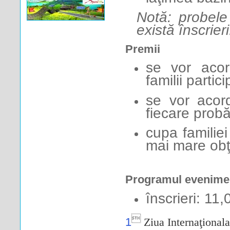
Notă: probele
există înscrieri
Premii
se vor acord
familii partic
se vor acord
fiecare probă
cupa familiei
mai mare obţ
Programul evenime
înscrieri: 11

1
Ziua Internaţionala