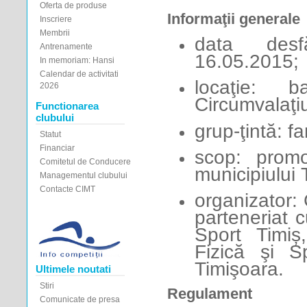
Oferta de produse
Informaţii generale
Inscriere
Membrii
data desfă
Antrenamente
16.05.2015;
In memoriam: Hansi
Calendar de activitati
locaţie: 
2026
Circumvalaţiu
Functionarea
clubului
grup-ţintă: fam
Statut
Financiar
scop: promo
Comitetul de Conducere
municipiului 
Managementul clubului
Contacte CIMT
organizator:
parteneriat 
Sport Timiș
Fizică şi S
Timişoara.
Ultimele noutati
Stiri
Regulament
Comunicate de presa