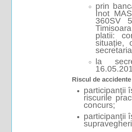
prin banc
Inot MA
360SV 5
Timisoar
platii: c
situație,
secretari
la secre
16.05.2015
Riscul de accidente
participanţii
riscurile prac
concurs;
participanţii
supravegherii