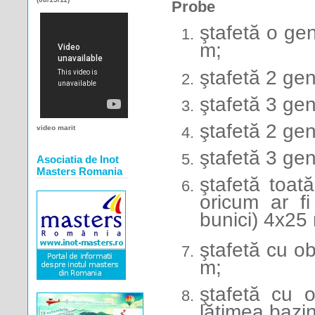
Probe
ştafetă o gen
m
;
ştafetă 2 gen
ştafetă 3 gen
ştafetă 2 gen
video marit
ştafetă 3 gen
Asociatia de Inot
Masters Romania
ştafetă toată
oricum ar fi
bunici) 4x25
ştafetă cu ob
m;
ştafetă cu o
lăţimea bazi