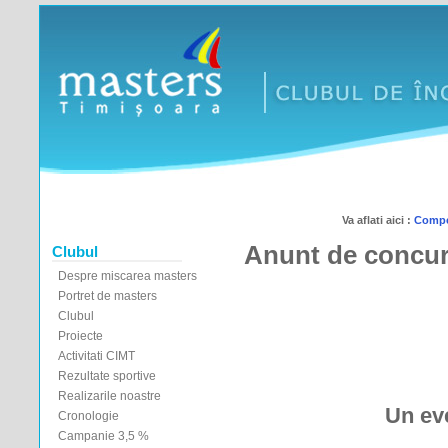
Va aflati aici :
Compet
Anunt de concurs 
Clubul
Despre miscarea masters
Portret de masters
Clubul
Proiecte
Activitati CIMT
Rezultate sportive
Realizarile noastre
Un eve
Cronologie
Campanie 3,5 %