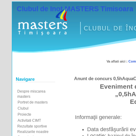
Clubul de Inot MASTERS Timisoara
Va aflati aici :
Comp
Anunt de concurs 0,5hAquaCha
Navigare
Eveniment d
Despre miscarea
„0,5hA
masters
Ed
Portret de masters
Clubul
Proiecte
Informaţii generale:
Activitati CIMT
Rezultate sportive
Data desfăşurării e
Realizarile noastre
Locaţie: 
bazinul de în