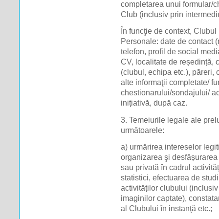
completarea unui formular/ch
Club (inclusiv prin intermedi
În funcţie de context, Clubu
Personale: date de contact 
telefon, profil de social med
CV, localitate de reședință,
(clubul, echipa etc.), păreri, 
alte informaţii completate/ fu
chestionarului/sondajului/ act
inițiativă, după caz.
3. Temeiurile legale ale prel
următoarele:
a) urmărirea intereselor legit
organizarea şi desfășurarea 
sau privată în cadrul activită
statistici, efectuarea de stu
activităților clubului (inclusi
imaginilor captate), constat
al Clubului în instanţă etc.;