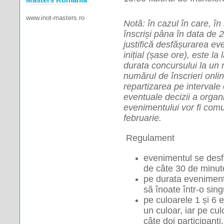
www.inot-masters.ro
Notă: în cazul în care, în
înscriși pâna în data de 2
justifică desfășurarea eve
inițial (șase ore), este la
durata concursului la un
numărul de înscrieri onlin
repartizarea pe intervale 
eventuale decizii a organi
evenimentului vor fi comun
februarie.  
 Regulament 
evenimentul se desf
de câte 30 de minut
pe durata evenimentul
să înoate într-o sin
pe culoarele 1 și 6 e
un culoar, iar pe culo
câte doi participanți