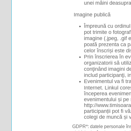
unei mâini deasupra
 Imagine publică
Împreună cu ordinul 
pot trimite o fotogra
imagine (.jpeg, .gif e
poată prezenta ca pa
celor înscriși este di
Prin înscrierea în ev
organizatorii să util
conţinând imagini de
includ participanţi, i
Evenimentul va fi tra
Internet. Linkul core
începerea eveniment
evenimentului și pe s
http://www.timisoara.
participanții pot fi v
colegi de muncă și v
GDPR*: datele personale înscr