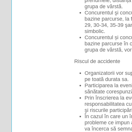
prenumele, distanța p
grupa de vârstă.
Concurentul şi conc
bazine parcurse, la 
29, 30-34, 35-39 şam
simbolic.
Concurentul și conc
bazine parcurse în c
grupa de vârstă, vor
 Riscul de accidente 
Organizatorii vor s
pe toată durata sa.
Participarea la even
sănătate corespunzăt
Prin înscrierea la ev
responsabilitatea cu p
şi riscurile participă
În cazul în care un î
probleme ce impun as
va încerca să semnal