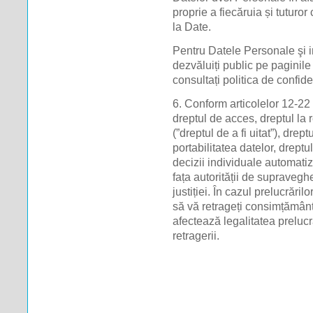
proprie a fiecăruia și tuturor
la Date.
Pentru Datele Personale şi in
dezvăluiți public pe paginil
consultați politica de confid
6. Conform articolelor 12-22
dreptul de acces, dreptul la r
(”dreptul de a fi uitat”), drept
portabilitatea datelor, dreptu
decizii individuale automati
fața autorității de suprave
justiției. În cazul prelucrări
să vă retrageți consimțământ
afectează legalitatea preluc
retragerii.