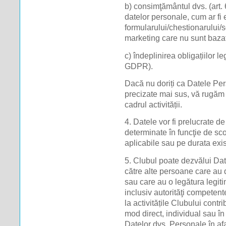
b) consimţământul dvs. (art.
datelor personale, cum ar fi 
formularului/chestionarului/s
marketing care nu sunt bazat
c) îndeplinirea obligațiilor le
GDPR).
Dacă nu doriți ca Datele Per
precizate mai sus, vă rugăm
cadrul activității.
4. Datele vor fi prelucrate d
determinate în funcţie de sco
aplicabile sau pe durata exi
5. Clubul poate dezvălui Dat
către alte persoane care au d
sau care au o legătura legiti
inclusiv autorităţi competent
la activitățile Clubului contr
mod direct, individual sau î
Datelor dvs. Personale în af