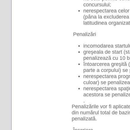
concursului;
nerespectarea celor 
(pâna la excluderea d
latitudinea organizat
 Penalizări 
incomodarea startul
greşeala de start (sta
penalizează cu 10 b
întoarcerea greşită 
parte a corpului) se
nerespectarea program
culoar) se penalize
nerespectarea spaţiu
acestora se penaliz
.
Penalizările vor fi aplicate
din numărul total de bazi
penalizată.