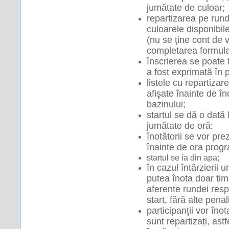
jumătate de culoar;
repartizarea pe runde
culoarele disponibile
(nu se ţine cont de 
completarea formular
înscrierea se poate 
a fost exprimată în p
listele cu repartizare
afişate înainte de în
bazinului;
startul se dă o dată l
jumătate de oră;
înotătorii se vor pre
înainte de ora prog
startul se ia din apa;
în cazul întârzierii u
putea înota doar tim
aferente rundei resp
start, fără alte penal
participanţii vor îno
sunt repartizați, astfe