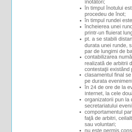
înotători;
în timpul înotului est
procedeu de înot;
în timpul rundei est
încheierea unei rund
printr-un fluierat lun
pt. a se stabili dist
durata unei runde, s
par de lungimi de b
contabilizarea număr
realizată de arbitrii
contestaţii existând
clasamentul final se 
pe durata evenimentu
în 24 de ore de la ev
Internet, la cele dou
organizatorii pun la 
secretariatului even
comportamentul parti
faţă de arbitri, ceilal
sau voluntari;
nu este permis consu