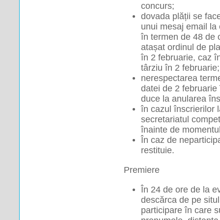
concurs;
dovada plății se face
unui mesaj email la 
în termen de 48 de o
atașat ordinul de pla
în 2 februarie, caz î
târziu în 2 februarie;
nerespectarea termen
datei de 2 februarie î
duce la anularea însc
în cazul înscrierilor l
secretariatul competi
înainte de momentul 
În caz de neparticipa
restituie.
 Premiere 
În 24 de ore de la e
descărca de pe situl 
participare în care 