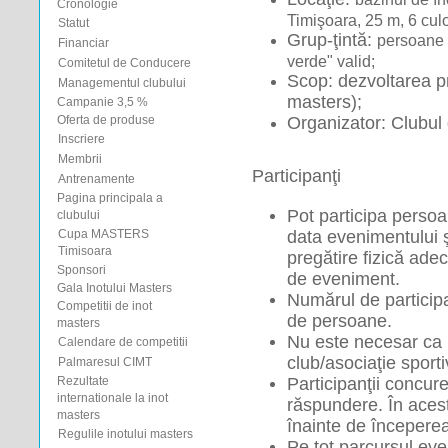
Cronologie
Timişoara, 25 m, 6 cul
Statut
Grup-ţintă: 
persoane c
Financiar
verde" valid;
Comitetul de Conducere
Scop: dezvoltarea pra
Managementul clubului
masters);
Campanie 3,5 %
Organizator: Clubul
Oferta de produse
Inscriere
Membrii
 Participanţi 
Antrenamente
Pagina principala a
Pot participa persoa
clubului
Cupa MASTERS
data evenimentului ş
Timisoara
pregătire fizică adec
Sponsori
de eveniment.
Gala Inotului Masters
Numărul de participan
Competitii de inot
de persoane.
masters
Nu este necesar ca pa
Calendare de competitii
club/asociaţie sporti
Palmaresul CIMT
Rezultate
Participanţii concure
internationale la inot
răspundere. În acest
masters
înainte de începere
Regulile inotului masters
Pe tot parcursul even