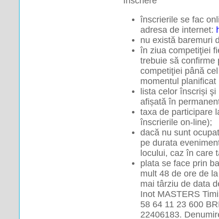
 Înscriere 
înscrierile se fac on
adresa de internet: 
nu există baremuri d
în ziua competiţiei fi
trebuie să confirme p
competiţiei până cel
momentul planificat 
lista celor înscriși ş
afișată în permanenț
taxa de participare l
înscrierile on-line);
dacă nu sunt ocupate
pe durata evenimentul
locului, caz în care 
plata se face prin ba
mult 48 de ore de la 
mai târziu de data d
Inot MASTERS Timi
58 64 11 23 600 BRD 
22406183. Denumirea 