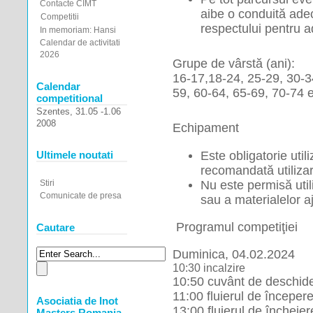
Contacte CIMT
aibe o conduită adecva
Competitii
respectului pentru adv
In memoriam: Hansi
Calendar de activitati
2026
Grupe de vârstă (ani): 
16-17,18-24, 25-29, 30-3
Calendar
59, 60-64, 65-69, 70-74 e
competitional
Szentes, 31.05 -1.06
2008
Echipament
Este obligatorie utili
Ultimele noutati
recomandată utilizar
Nu este permisă util
Stiri
Comunicate de presa
sau a materialelor a
 Programul competiţiei
Cautare
Duminica, 04.02.2024
10:30 incalzire
10:50 cuvânt de deschide
11:00 fluierul de începere
Asociatia de Inot
13:00 fluierul de încheier
Masters Romania