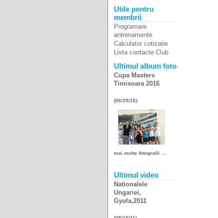
Utile pentru
membrii
Programare
antrenamente
Calculator cotizatie
Lista contacte Club
Ultimul album foto
Cupa Masters
Timisoara 2016
(06/29/16)
mai multe fotografii ...
Ultimul video
Nationalele
Ungariei,
Gyula,2011
(08/15/11)