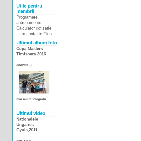
Utile pentru
membrii
Programare
antrenamente
Calculator cotizatie
Lista contacte Club
Ultimul album foto
Cupa Masters
Timisoara 2016
(06/29/16)
mai multe fotografii ...
Ultimul video
Nationalele
Ungariei,
Gyula,2011
(08/15/11)