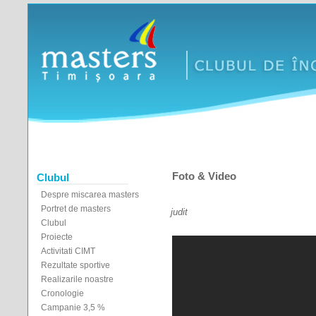
Foto & Video
Clubul
Despre miscarea masters
Portret de masters
judit
Clubul
Proiecte
Activitati CIMT
Rezultate sportive
Realizarile noastre
Cronologie
Campanie 3,5 %