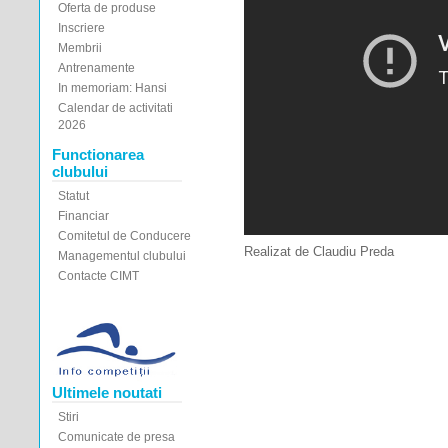
Oferta de produse
Inscriere
Membrii
Antrenamente
In memoriam: Hansi
Calendar de activitati
2026
Functionarea
clubului
Statut
Financiar
Comitetul de Conducere
Realizat de Claudiu Preda
Managementul clubului
Contacte CIMT
Ultimele noutati
Stiri
Comunicate de presa