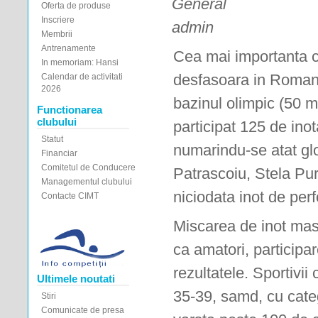
General
Oferta de produse
Inscriere
admin
Membrii
Antrenamente
Cea mai importanta co
In memoriam: Hansi
desfasoara in Romani
Calendar de activitati
2026
bazinul olimpic (50 m
Functionarea
clubului
participat 125 de inot
Statut
numarindu-se atat glo
Financiar
Comitetul de Conducere
Patrascoiu, Stela Pur
Managementul clubului
niciodata inot de per
Contacte CIMT
Miscarea de
inot
mas
ca amatori, participar
rezultatele. Sportivi
Ultimele noutati
35-39, samd, cu categ
Stiri
Comunicate de presa