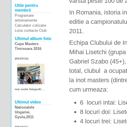
varsta peste 100 de 
Utile pentru
membrii
In Romania, istoria i
Programare
antrenamente
editie a campionatulu
Calculator cotizatie
2011.
Lista contacte Club
Ultimul album foto
Echipa Clubului de
I
Cupa Masters
Timisoara 2016
Mihai Lisetchi (grup
(06/29/16)
Gabriel Szabo (45+), I
total, clubul a ocupa
la
inot
masters (dintr
cum urmeaza
:
mai multe fotografii ...
6 locuri intai: Lis
Ultimul video
Nationalele
8 locuri doi: Lise
Ungariei,
Gyula,2011
4 locuri trei: Lis
(08/15/11)