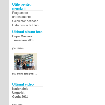
Utile pentru
membrii
Programare
antrenamente
Calculator cotizatie
Lista contacte Club
Ultimul album foto
Cupa Masters
Timisoara 2016
(06/29/16)
mai multe fotografii ...
Ultimul video
Nationalele
Ungariei,
Gyula,2011
(08/15/11)