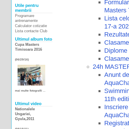
Formular
Utile pentru
Masters 
membrii
Programare
Lista cel
antrenamente
17-a 20
Calculator cotizatie
Lista contacte Club
Rezultat
Ultimul album foto
Clasamen
Cupa Masters
Diplome 
Timisoara 2016
Clasamen
(06/29/16)
24h MASTERS
Anunt d
AquaChal
Swimmin
mai multe fotografii ...
11th edit
Ultimul video
Inscrie
Nationalele
AquaChal
Ungariei,
Gyula,2011
Registr
(08/15/11)