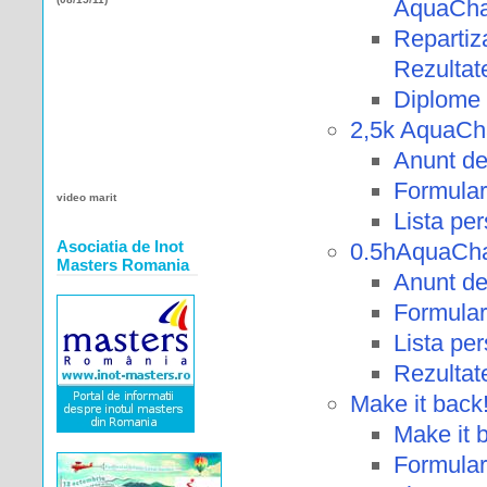
AquaChal
Reparti
Rezultate
Diplome 
2,5k AquaCh
Anunt de
Formular
video marit
Lista pe
Asociatia de Inot
0.5hAquaCha
Masters Romania
Anunt de
Formular
Lista pe
Rezultat
Make it back
Make it 
Formular