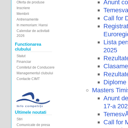
Anunt c
Oferta de produse
Inscriere
Temesva
Membrii
Call for
Antrenamente
Registra
In memoriam: Hansi
Calendar de activitati
Euroregi
2026
Lista pe
Functionarea
2025
clubului
Statut
Rezulta
Financiar
Clasame
Comitetul de Conducere
Rezultat
Managementul clubului
Contacte CIMT
Diplome 
Masters Timi
Anunt de
17-a 20
Ultimele noutati
TemesvÃ¡
Stiri
Call for
Comunicate de presa